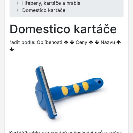
Hřebeny, kartáče a hrabla
Domestico kartáče
Domestico kartáče
řadit podle:
Oblíbenosti
Ceny
Názvu
Kartáč/hrablo pro snadné vyčesávání psů a koček,