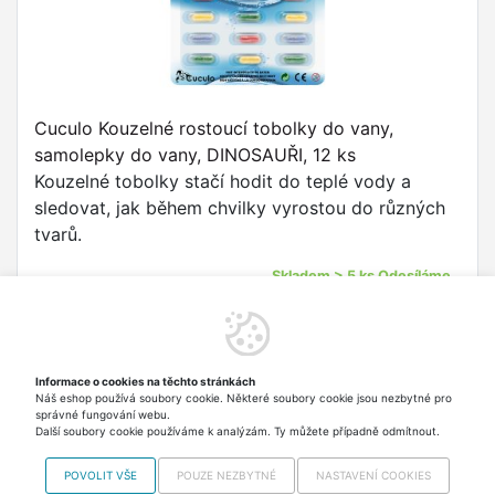
Cuculo Kouzelné rostoucí tobolky do vany,
samolepky do vany, DINOSAUŘI, 12 ks
Kouzelné tobolky stačí hodit do teplé vody a
sledovat, jak během chvilky vyrostou do různých
tvarů.
Skladem > 5 ks Odesíláme
zítra
Informace o cookies na těchto stránkách
Náš eshop používá soubory cookie. Některé soubory cookie jsou nezbytné pro
Nahoru
správné fungování webu.
Další soubory cookie používáme k analýzám. Ty můžete případně odmítnout.
POVOLIT VŠE
POUZE NEZBYTNÉ
NASTAVENÍ COOKIES
Copyright © 2012-2026 VISO SPORT s.r.o.,