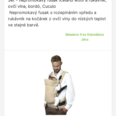
Set - nepromokavý fusak Iceland wool a rukávník,
ovčí vlna, bordó, Cuculo
Nepromokavý fusak s rozepínáním vpředu a
rukávník na kočárek z ovčí vlny do nízkých teplot
ve stejné barvě.
Skladem 5 ks Odesíláme
zítra