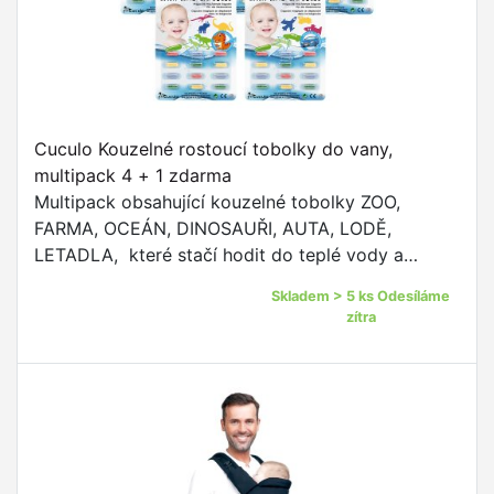
Cuculo Kouzelné rostoucí tobolky do vany,
multipack 4 + 1 zdarma
Multipack obsahující kouzelné tobolky ZOO,
FARMA, OCEÁN, DINOSAUŘI, AUTA, LODĚ,
LETADLA, které stačí hodit do teplé vody a
sledovat, jak během chvilky vyrostou do různých
Skladem > 5 ks Odesíláme
tvarů.
zítra