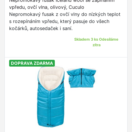
Nepromokavý fusak Iceland wool se zapínáním
vpředu, ovčí vlna, olivový, Cuculo
Nepromokavý fusak z ovčí vlny do nízkých teplot
s rozepínáním vpředu, který pasuje do všech
kočárků, autosedaček i saní.
Skladem 3 ks Odesíláme
zítra
DOPRAVA ZDARMA