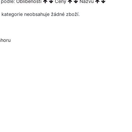
t podle:
Oblíbenosti
Ceny
Názvu
 kategorie neobsahuje žádné zboží.
horu