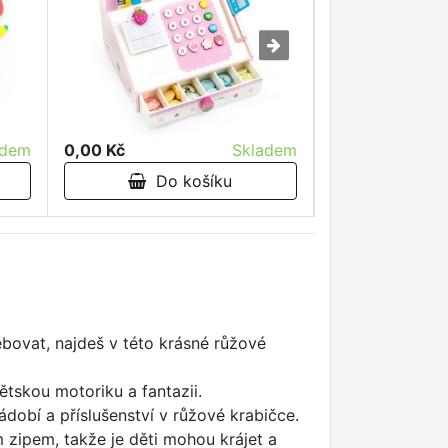
adem
0,00 Kč
0,00 Kč
Skladem
Do 
Do košíku
ebovat, najdeš v této krásné růžové
ětskou motoriku a fantazii.
ádobí a příslušenství v růžové krabičce.
 zipem, takže je děti mohou krájet a