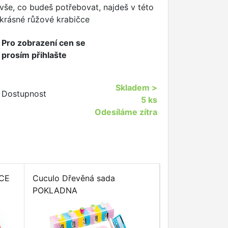
vše, co budeš potřebovat, najdeš v této
krásné růžové krabičce
Pro zobrazení cen se
prosím přihlašte
Skladem
>
Dostupnost
5 ks
Odesíláme zítra
OCE
Cuculo Dřevěná sada
Cuculo Dřevěná
POKLADNA
POKOJÍČEK PR