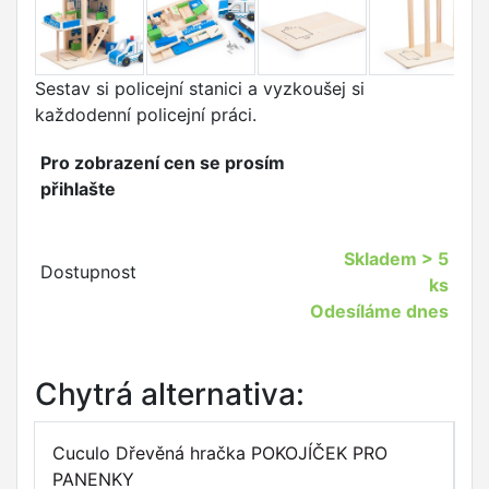
Sestav si policejní stanici a vyzkoušej si
každodenní policejní práci.
Pro zobrazení cen se prosím
přihlašte
Skladem
> 5
Dostupnost
ks
Odesíláme dnes
Chytrá alternativa:
Cuculo Dřevěná hračka POKOJÍČEK PRO
Cu
PANENKY
H