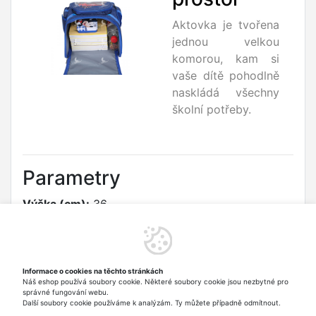
Aktovka je tvořena
jednou velkou
komorou, kam si
vaše dítě pohodlně
naskládá všechny
školní potřeby.
Parametry
Výška (cm):
36
Šířka (cm):
26
Hloubka (cm):
17
Informace o cookies na těchto stránkách
Náš eshop používá soubory cookie. Některé soubory cookie jsou nezbytné pro
Váha (g):
600
správné fungování webu.
Další soubory cookie používáme k analýzám. Ty můžete případně odmítnout.