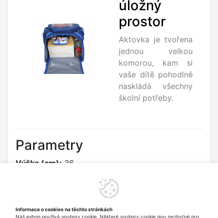
úložný
prostor
Aktovka je tvořena
jednou velkou
komorou, kam si
vaše dítě pohodlně
naskládá všechny
školní potřeby.
Parametry
Výška (cm):
36
Šířka (cm):
26
Hloubka (cm):
17
Informace o cookies na těchto stránkách
Náš eshop používá soubory cookie. Některé soubory cookie jsou nezbytné pro