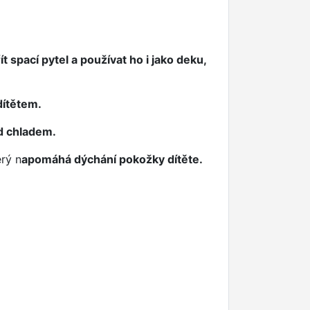
ít spací pytel a používat ho i jako deku,
dítětem.
d chladem.
erý n
apomáhá dýchání pokožky dítěte.