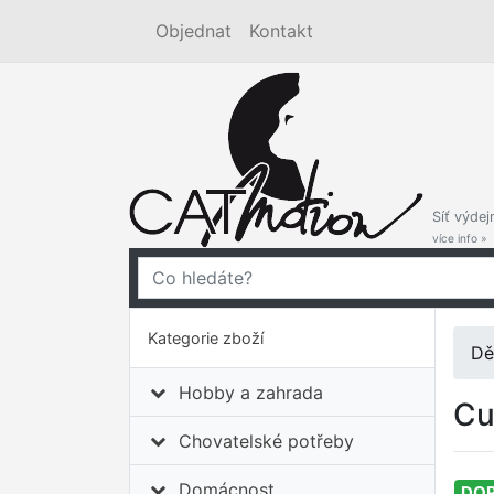
Objednat
Kontakt
Síť výdej
více info »
Kategorie zboží
Dě
Hobby a zahrada
Cu
Chovatelské potřeby
Domácnost
DO