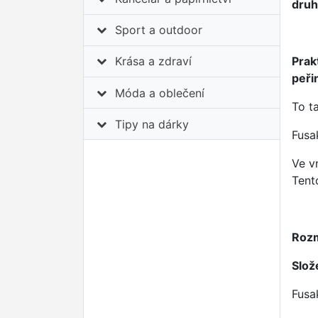
druh
Sport a outdoor
Prak
Krása a zdraví
peři
Móda a oblečení
To t
Tipy na dárky
Fusa
Ve v
Tent
Roz
Slož
Fusa