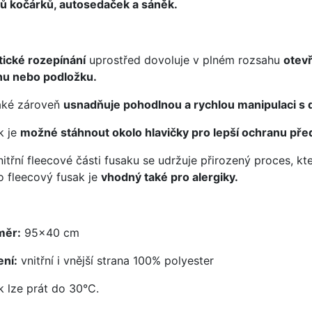
ů kočárků, autosedaček a sáněk.
tické rozepínání
uprostřed dovoluje v plném rozsahu
otevř
nu nebo podložku.
aké zároveň
usnadňuje pohodlnou a rychlou manipulaci s 
k je
možné stáhnout okolo hlavičky pro lepší ochranu pře
nitřní fleecové části fusaku se udržuje přirozený proces, kt
o fleecový fusak je
vhodný také pro alergiky.
měr:
95x40 cm
ení:
vnitřní i vnější strana 100% polyester
k lze prát do 30°C.