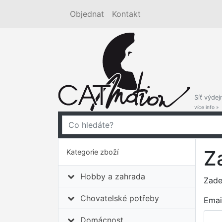
Objednat
Kontakt
Síť výdej
více info »
Z
Kategorie zboží
Hobby a zahrada
Zade
Chovatelské potřeby
Emai
Domácnost