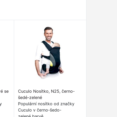
vé se
Cuculo Nosítko, N25, černo-
šedé-zelené
y
Populární nosítko od značky
Cuculo v černo-šedo-
zelené barvě.