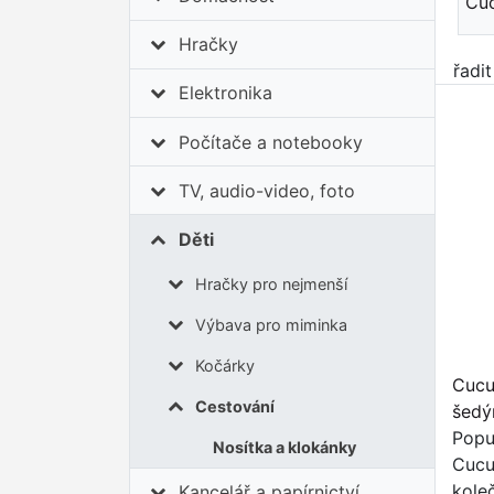
Cuc
Hračky
řadi
Elektronika
Počítače a notebooky
TV, audio-video, foto
Děti
Hračky pro nejmenší
Výbava pro miminka
Kočárky
Cucu
Cestování
šedý
Popu
Nosítka a klokánky
Cucu
kole
Kancelář a papírnictví