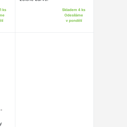
1 ks
Skladem 4 ks
áme
Odesíláme
lí
v pondělí
o-
y