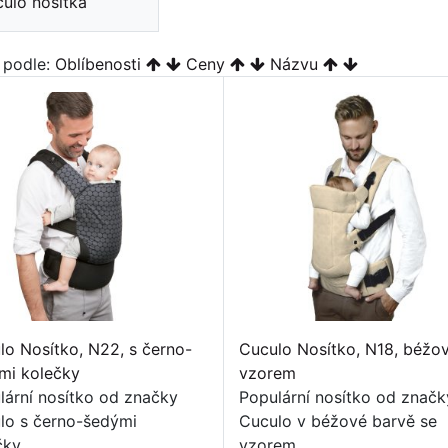
ulo nosítka
t podle:
Oblíbenosti
Ceny
Názvu
lo Nosítko, N22, s černo-
Cuculo Nosítko, N18, béžo
mi kolečky
vzorem
lární nosítko od značky
Populární nosítko od značk
lo s černo-šedými
Cuculo v béžové barvě se
čky.
vzorem.