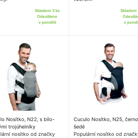
Skladem 3 ks
Skladem 
Odesíláme
Odesíl
v pondělí
v pondě
lo Nosítko, N22, s bílo-
Cuculo Nosítko, N25, čern
ými trojúhelníky
šedé
lární nosítko od značky
Populární nosítko od značk