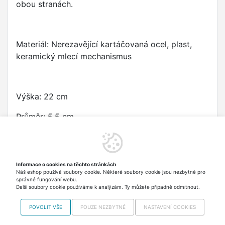
obou stranách.
Materiál:
Nerezavějící kartáčovaná ocel, plast,
keramický mlecí mechanismus
Výška: 22 cm
Průměr: 5,5 cm
Hmotnost: 270 g
Informace o cookies na těchto stránkách
Náš eshop používá soubory cookie. Některé soubory cookie jsou nezbytné pro
Mlýnek je prodáván bez náplně.
správné fungování webu.
Další soubory cookie používáme k analýzám. Ty můžete případně odmítnout.
POVOLIT VŠE
POUZE NEZBYTNÉ
NASTAVENÍ COOKIES
Copyright © 2012-2026 VISO SPORT s.r.o.,