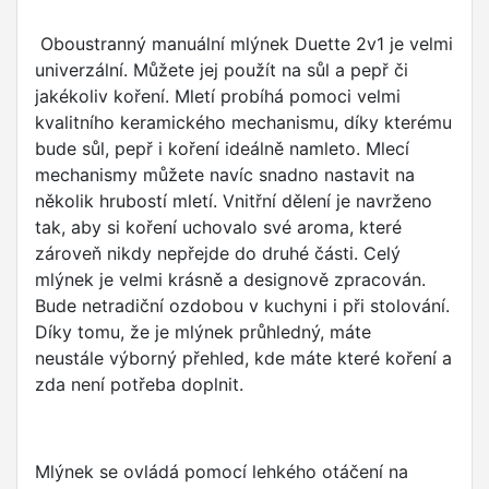
Oboustranný manuální mlýnek Duette 2v1 je velmi
univerzální. Můžete jej použít na sůl a pepř či
jakékoliv koření. Mletí probíhá pomoci velmi
kvalitního keramického mechanismu, díky kterému
bude sůl, pepř i koření ideálně namleto.
Mlecí
mechanismy můžete navíc snadno nastavit na
několik hrubostí mletí.
Vnitřní dělení je navrženo
tak, aby si koření uchovalo své aroma, které
zároveň nikdy nepřejde do druhé části. Celý
mlýnek je velmi krásně a designově zpracován.
Bude netradiční ozdobou v kuchyni i při stolování.
Díky tomu, že je mlýnek průhledný, máte
neustále
výborný přehled, kde máte které koření a
zda není potřeba doplnit.
Mlýnek se ovládá pomocí lehkého otáčení na