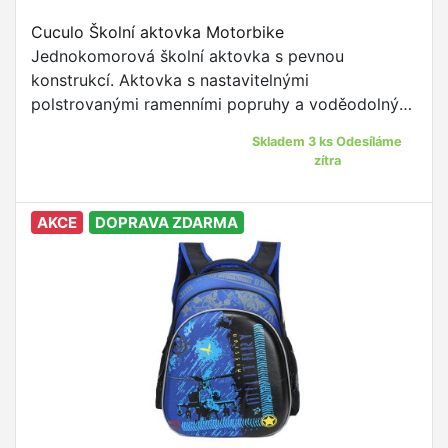
Cuculo Školní aktovka Motorbike
Jednokomorová školní aktovka s pevnou
konstrukcí. Aktovka s nastavitelnými
polstrovanými ramenními popruhy a voděodolným
materiálem je to pravé pro žáky prvního stupně
Skladem 3 ks Odesíláme
ZŠ.
zítra
AKCE
DOPRAVA ZDARMA