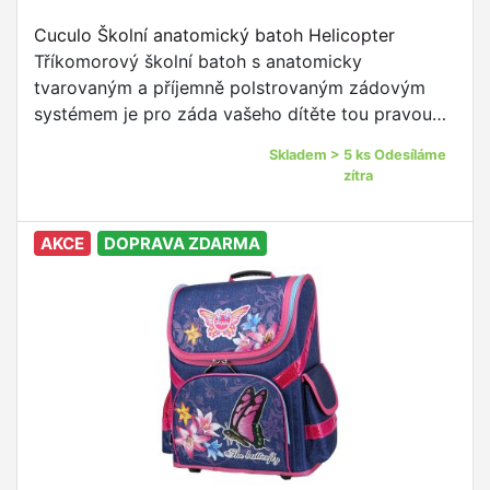
Cuculo Školní anatomický batoh Helicopter
Tříkomorový školní batoh s anatomicky
tvarovaným a příjemně polstrovaným zádovým
systémem je pro záda vašeho dítěte tou pravou
oporou. Batoh s nastavitelnými polstrovanými
Skladem > 5 ks Odesíláme
ramenními popruhy a voděodolným materiálem je
zítra
to pravé pro žáky prvního stupně ZŠ.
AKCE
DOPRAVA ZDARMA