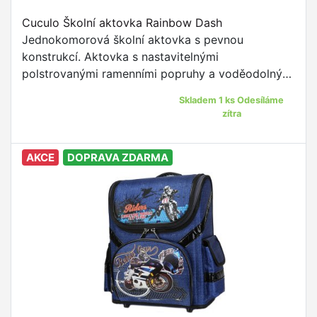
Cuculo Školní aktovka Rainbow Dash
Jednokomorová školní aktovka s pevnou
konstrukcí. Aktovka s nastavitelnými
polstrovanými ramenními popruhy a voděodolným
materiálem je to pravé pro žáky prvního stupně
Skladem 1 ks Odesíláme
ZŠ.
zítra
AKCE
DOPRAVA ZDARMA