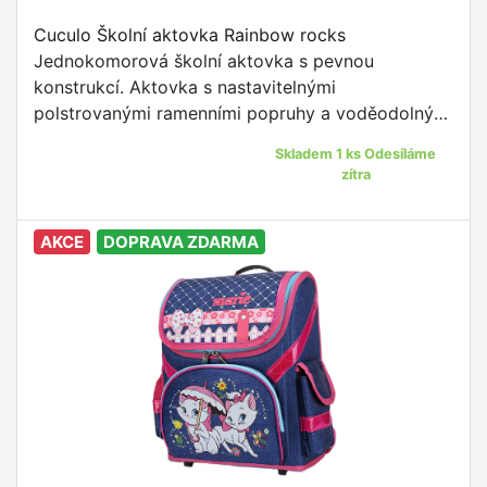
Cuculo Školní aktovka Rainbow rocks
Jednokomorová školní aktovka s pevnou
konstrukcí. Aktovka s nastavitelnými
polstrovanými ramenními popruhy a voděodolným
materiálem je to pravé pro žáky prvního stupně
Skladem 1 ks Odesíláme
ZŠ.
zítra
AKCE
DOPRAVA ZDARMA