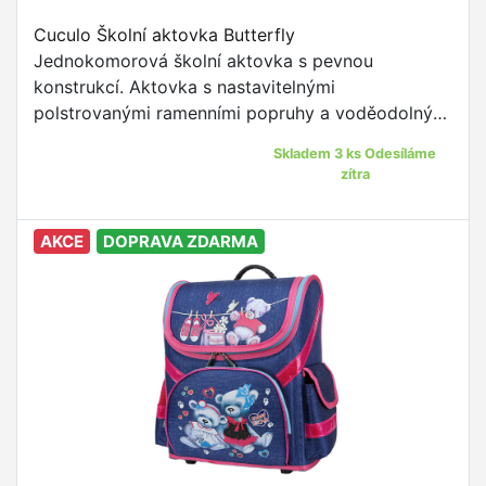
Cuculo Školní aktovka Butterfly
Jednokomorová školní aktovka s pevnou
konstrukcí. Aktovka s nastavitelnými
polstrovanými ramenními popruhy a voděodolným
materiálem je to pravé pro žáky prvního stupně
Skladem 3 ks Odesíláme
ZŠ.
zítra
AKCE
DOPRAVA ZDARMA