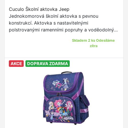
Cuculo Školní aktovka Jeep
Jednokomorová školní aktovka s pevnou
konstrukcí. Aktovka s nastavitelnými
polstrovanými ramenními popruhy a voděodolným
materiálem je to pravé pro žáky prvního stupně
Skladem 2 ks Odesíláme
ZŠ.
zítra
AKCE
DOPRAVA ZDARMA