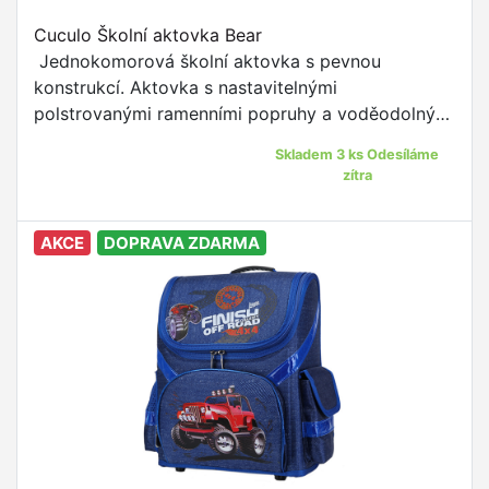
Cuculo Školní aktovka Bear
Jednokomorová školní aktovka s pevnou
konstrukcí. Aktovka s nastavitelnými
polstrovanými ramenními popruhy a voděodolným
materiálem je to pravé pro žáky prvního stupně
Skladem 3 ks Odesíláme
ZŠ.
zítra
AKCE
DOPRAVA ZDARMA