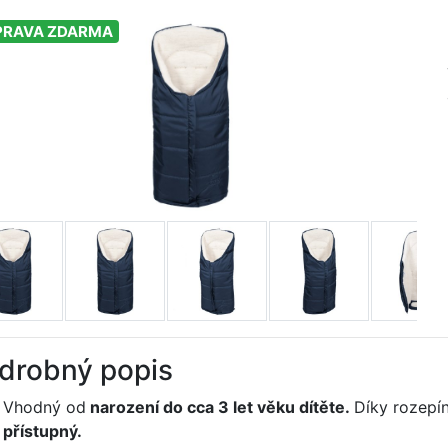
PRAVA ZDARMA
drobný popis
Vhodný od
narození do cca 3 let věku dítěte.
Díky rozepí
přístupný.