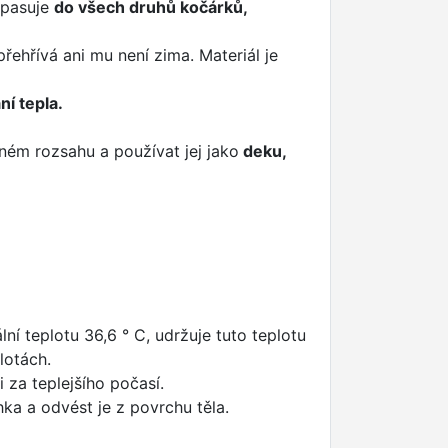
 pasuje
do všech druhů kočárků,
přehřívá ani mu není zima. Materiál je
ní tepla.
lném rozsahu a používat jej jako
deku,
ní teplotu 36,6 ° C, udržuje tuto teplotu
plotách.
i za teplejšího počasí.
hka a odvést je z povrchu těla.