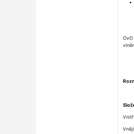
Ovčí
vlně
Roz
Slož
Vnit
Vněj