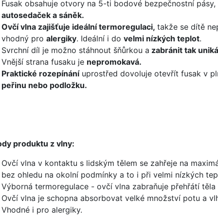
Fusak obsahuje otvory na 5-ti bodové bezpečnostní pásy,
autosedaček a sáněk.
Ovčí vlna zajišťuje ideální termoregulaci,
takže se dítě ne
vhodný pro
alergiky
. Ideální i do
velmi nízkých teplot
.
Svrchní díl je možno stáhnout šňůrkou a
zabránit tak uniká
Vnější strana fusaku je
nepromokavá.
Praktické rozepínání
uprostřed dovoluje otevřít fusak v p
peřinu nebo podložku.
dy produktu z vlny:
Ovčí vlna v kontaktu s lidským tělem se zahřeje na maximál
bez ohledu na okolní podmínky a to i při velmi nízkých te
Výborná termoregulace - ovčí vlna zabraňuje přehřátí těla 
Ovčí vlna je schopna absorbovat velké množství potu a vl
Vhodné i pro alergiky.