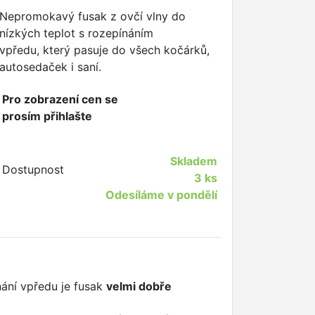
Nepromokavý fusak z ovčí vlny do
nízkých teplot s rozepínáním
vpředu,
který
pasuje do všech kočárků,
autosedaček i saní.
Pro zobrazení cen se
prosím přihlašte
Skladem
Dostupnost
3 ks
Odesíláme v pondělí
nání vpředu je fusak
velmi dobře