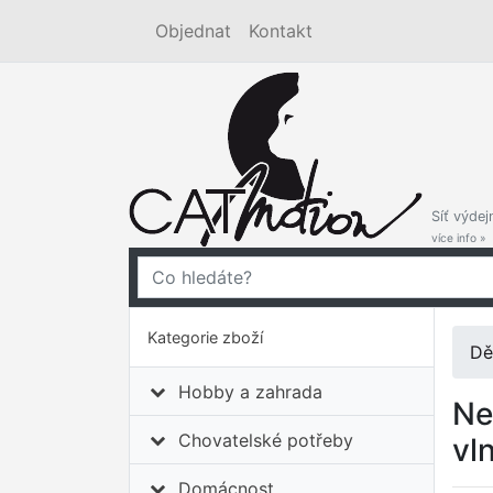
Objednat
Kontakt
Síť výdej
více info »
Kategorie zboží
Dě
Hobby a zahrada
Ne
Chovatelské potřeby
vl
Domácnost