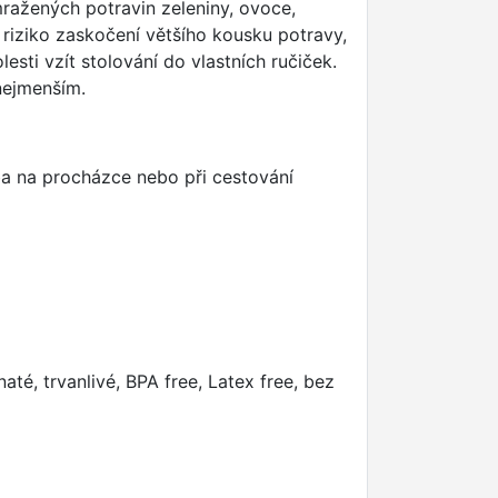
ražených potravin zeleniny, ovoce,
riziko zaskočení většího kousku potravy,
esti vzít stolování do vlastních ručiček.
 nejmenším.
ba na procházce nebo při cestování
té, trvanlivé, BPA free, Latex free, bez