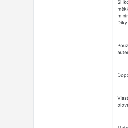
Sili
měkk
mini
Díky
Pouz
aut
Dopo
Vlas
olov
Mate