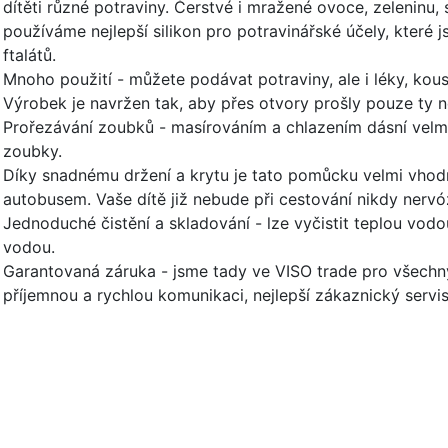
dítěti různé potraviny. Čerstvé i mražené ovoce, zeleninu,
používáme nejlepší silikon pro potravinářské účely, které j
ftalátů.
Mnoho použití - můžete podávat potraviny, ale i léky, ko
Výrobek je navržen tak, aby přes otvory prošly pouze ty 
Prořezávání zoubků - masírováním a chlazením dásní velmi
zoubky.
Díky snadnému držení a krytu je tato pomůcku velmi vhodn
autobusem. Vaše dítě již nebude při cestování nikdy nervó
Jednoduché čistění a skladování - lze vyčistit teplou vodo
vodou.
Garantovaná záruka - jsme tady ve VISO trade pro všech
příjemnou a rychlou komunikaci, nejlepší zákaznický servi