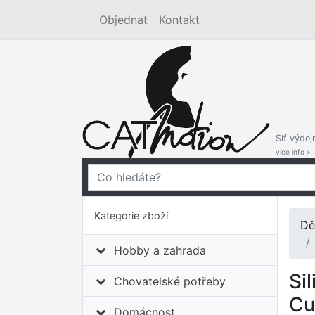
Objednat
Kontakt
Síť výdej
více info »
Kategorie zboží
Dě
Hobby a zahrada
Si
Chovatelské potřeby
Cu
Domácnost