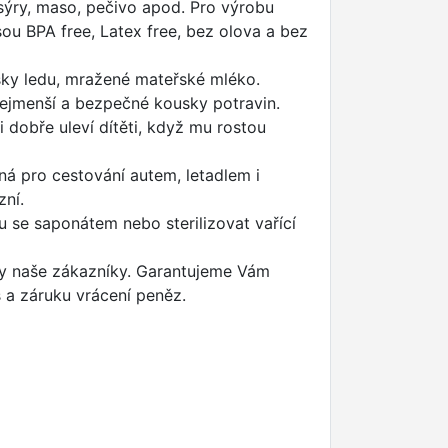
 sýry, maso, pečivo apod. Pro výrobu
sou BPA free, Latex free, bez olova a bez
usky ledu, mražené mateřské mléko.
nejmenší a bezpečné kousky potravin.
 dobře uleví dítěti, když mu rostou
á pro cestování autem, letadlem i
zní.
u se saponátem nebo sterilizovat vařící
ny naše zákazníky. Garantujeme Vám
s a záruku vrácení peněz.