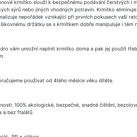
konové krmítko slouží k bezpečnému podávání čerstvých i m
ých sýrů nebo jiných vhodných potravin. Krmítko eliminuje 
malizuje nepořádek vznikající při prvních pokusech vaší ratol
 šikovnému držátku se s krmítkem dobře manipuluje i těm
dro vám umožní naplnit krmítko doma a pak jej použít tře
em.
ručujeme používat od 4tého měsíce věku dítěte.
tnosti: 100% ekologické, bezpečné, snadné čištění, bezolovna
a a bez ftalátů
riál: PP + silikon