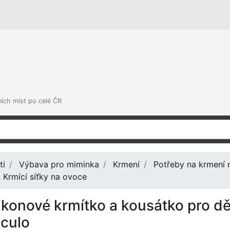
ních míst po celé ČR
ti
Výbava pro miminka
Krmení
Potřeby na krmení
Krmící síťky na ovoce
likonové krmítko a kousátko pro dě
culo