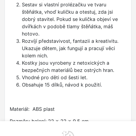
Sestav si vlastní prolézačku ve tvaru
štěňátka, vhoď kuličku a otestuj, zda jsi
dobrý stavitel. Pokud se kulička objeví ve
dvířkách v podobě tlamy štěňátka, máš
hotovo.
Rozvíjí představivost, fantazii a kreativitu.
Ukazuje dětem, jak fungují a pracují věci
kolem nich.
Kostky jsou vyrobeny z netoxických a
bezpečných materiálů bez ostrých hran.
Vhodné pro děti od šesti let.
Obsahuje 15 dílků, návod k použití.
Materiál: ABS plast
Rozměry balení: 22 x 22 x 9,5 cm
Hmotnost balení: 405 g