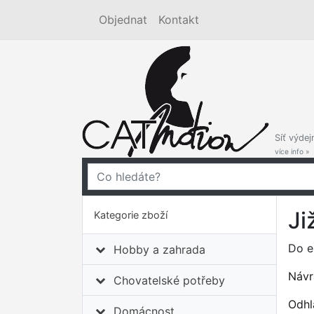
Objednat
Kontakt
Síť výdej
více info »
Ji
Kategorie zboží
Do e-
Hobby a zahrada
Návra
Chovatelské potřeby
Odhl
Domácnost