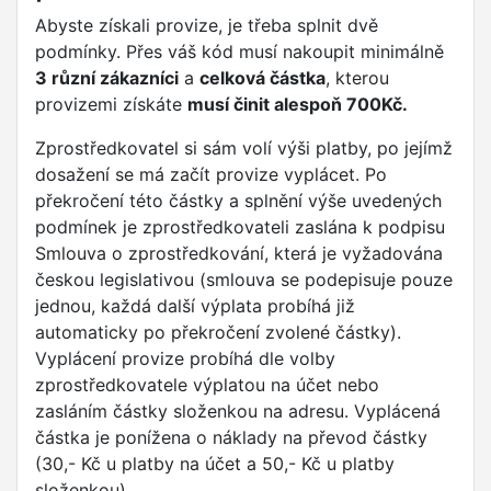
Abyste získali provize, je třeba splnit dvě
podmínky. Přes váš kód musí nakoupit minimálně
3 různí zákazníci
a
celková částka
, kterou
provizemi získáte
musí činit alespoň 700Kč.
Zprostředkovatel si sám volí výši platby, po jejímž
dosažení se má začít provize vyplácet. Po
překročení této částky a splnění výše uvedených
podmínek je zprostředkovateli zaslána k podpisu
Smlouva o zprostředkování, která je vyžadována
českou legislativou (smlouva se podepisuje pouze
jednou, každá další výplata probíhá již
automaticky po překročení zvolené částky).
Vyplácení provize probíhá dle volby
zprostředkovatele výplatou na účet nebo
zasláním částky složenkou na adresu. Vyplácená
částka je ponížena o náklady na převod částky
(30,- Kč u platby na účet a 50,- Kč u platby
složenkou).