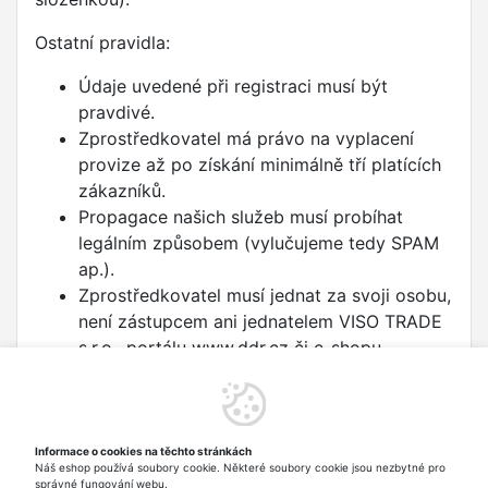
Ostatní pravidla:
Údaje uvedené při registraci musí být
pravdivé.
Zprostředkovatel má právo na vyplacení
provize až po získání minimálně tří platících
zákazníků.
Propagace našich služeb musí probíhat
legálním způsobem (vylučujeme tedy SPAM
ap.).
Zprostředkovatel musí jednat za svoji osobu,
není zástupcem ani jednatelem VISO TRADE
s.r.o., portálu www.ddr.cz či e-shopu
www.tanecnipodlozky.cz.
Porušení některého z pravidel má za
následek okamžité přerušení spolupráce a
zprostředkovatel ztrácí nárok na vyplacení
Informace o cookies na těchto stránkách
Náš eshop používá soubory cookie. Některé soubory cookie jsou nezbytné pro
již naspořené částky.
správné fungování webu.